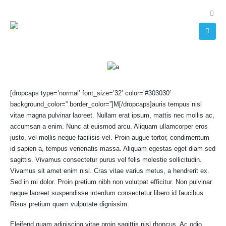
[dropcaps type=’normal’ font_size=’32’ color=’#303030′
background_color=” border_color=”]M[/dropcaps]auris tempus nisl
vitae magna pulvinar laoreet. Nullam erat ipsum, mattis nec mollis ac,
accumsan a enim. Nunc at euismod arcu. Aliquam ullamcorper eros
justo, vel mollis neque facilisis vel. Proin augue tortor, condimentum
id sapien a, tempus venenatis massa. Aliquam egestas eget diam sed
sagittis. Vivamus consectetur purus vel felis molestie sollicitudin.
Vivamus sit amet enim nisl. Cras vitae varius metus, a hendrerit ex.
Sed in mi dolor. Proin pretium nibh non volutpat efficitur. Non pulvinar
neque laoreet suspendisse interdum consectetur libero id faucibus.
Risus pretium quam vulputate dignissim.
Eleifend quam adipiscing vitae proin sagittis nisl rhoncus. Ac odio