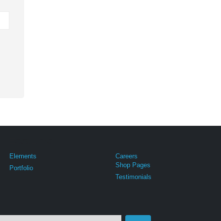
Extra Links
Elements
Careers
Shop Pages
Portfolio
Testimonials