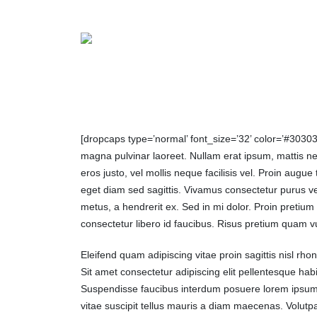
[dropcaps type=’normal’ font_size=’32’ color=’#3030
magna pulvinar laoreet. Nullam erat ipsum, mattis n
eros justo, vel mollis neque facilisis vel. Proin au
eget diam sed sagittis. Vivamus consectetur purus vel 
metus, a hendrerit ex. Sed in mi dolor. Proin pretium
consectetur libero id faucibus. Risus pretium quam v
Eleifend quam adipiscing vitae proin sagittis nisl rho
Sit amet consectetur adipiscing elit pellentesque hab
Suspendisse faucibus interdum posuere lorem ipsum dol
vitae suscipit tellus mauris a diam maecenas. Volutp