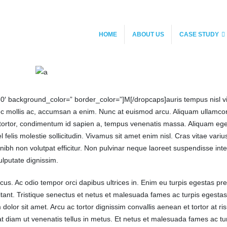
HOME
ABOUT US
CASE STUDY
30′ background_color=” border_color=”]M[/dropcaps]auris tempus nisl v
ec mollis ac, accumsan a enim. Nunc at euismod arcu. Aliquam ullamco
gue tortor, condimentum id sapien a, tempus venenatis massa. Aliquam eg
felis molestie sollicitudin. Vivamus sit amet enim nisl. Cras vitae variu
 nibh non volutpat efficitur. Non pulvinar neque laoreet suspendisse in
ulputate dignissim.
ncus. Ac odio tempor orci dapibus ultrices in. Enim eu turpis egestas pr
itant. Tristique senectus et netus et malesuada fames ac turpis egestas
or sit amet. Arcu ac tortor dignissim convallis aenean et tortor at ris
at diam ut venenatis tellus in metus. Et netus et malesuada fames ac tu