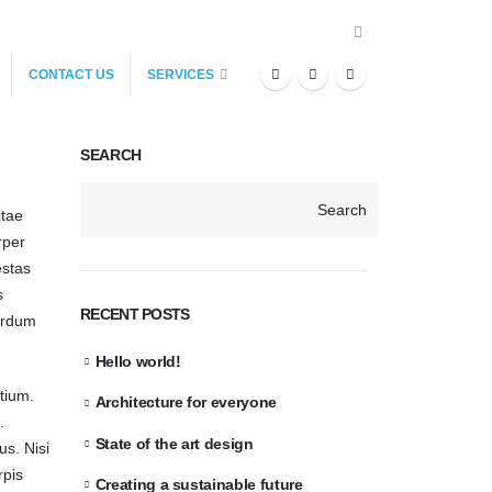
CONTACT US
SERVICES
SEARCH
Search
itae
rper
estas
s
RECENT POSTS
terdum
Hello world!
etium.
Architecture for everyone
.
State of the art design
us. Nisi
rpis
Creating a sustainable future