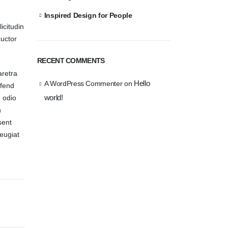
Inspired Design for People
icitudin
auctor
RECENT COMMENTS
aretra
Hello
A WordPress Commenter
on
ifend
world!
n odio
n
sent
eugiat