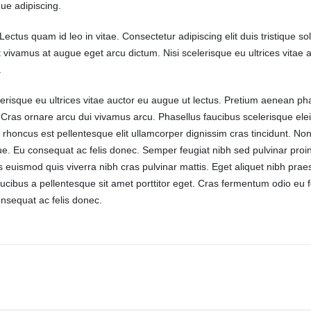
ue adipiscing.
ectus quam id leo in vitae. Consectetur adipiscing elit duis tristique soll
 vivamus at augue eget arcu dictum. Nisi scelerisque eu ultrices vitae 
.
erisque eu ultrices vitae auctor eu augue ut lectus. Pretium aenean ph
 Cras ornare arcu dui vivamus arcu. Phasellus faucibus scelerisque ele
rhoncus est pellentesque elit ullamcorper dignissim cras tincidunt. No
que. Eu consequat ac felis donec. Semper feugiat nibh sed pulvinar proi
s euismod quis viverra nibh cras pulvinar mattis. Eget aliquet nibh prae
ucibus a pellentesque sit amet porttitor eget. Cras fermentum odio eu f
nsequat ac felis donec.